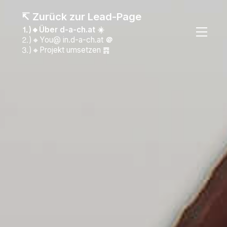
↸ Zurück zur Lead-Page
⒈)🔸Über d-a-ch.at ☀️
⒉)🔸You@ in.d-a-ch.at
＠
⒊)🔸Projekt umsetzen ䷴