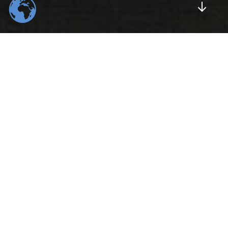
Scrol
554
22
K
K
Total Downloads
Daily Visitors
99
526
%
K
Positive Rating
Happy Users