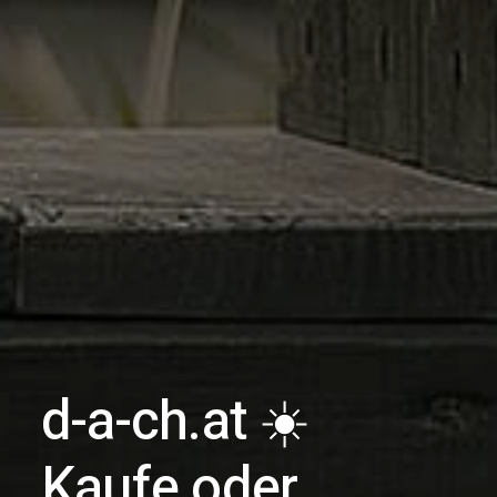
d-a-ch.at ☀️
Kaufe oder