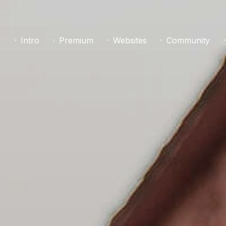
᛫ Intro
᛫ Premium
᛫ Websites
᛫ Community
᛫