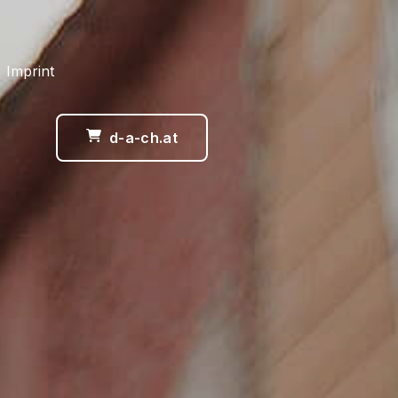
 Imprint
d-a-ch.at