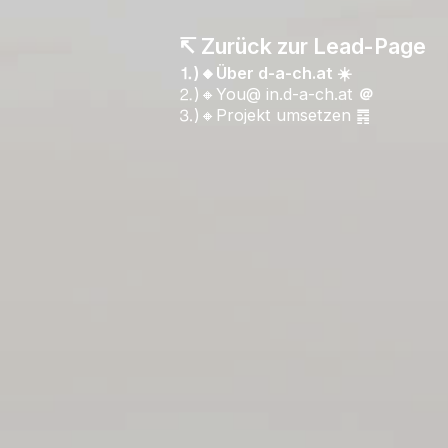
↸ Zurück zur Lead-Page
⒈)🔸Über d-a-ch.at ☀️
⒉)🔸You@ in.d-a-ch.at
＠
⒊)🔸Projekt umsetzen ䷴