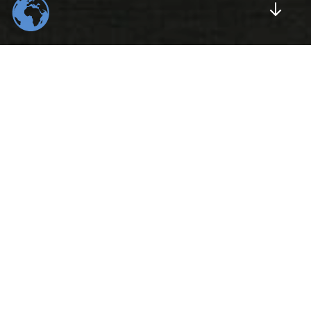
Scrol
554
22
K
K
Total Downloads
Daily Visitors
99
526
%
K
Positive Rating
Happy Users