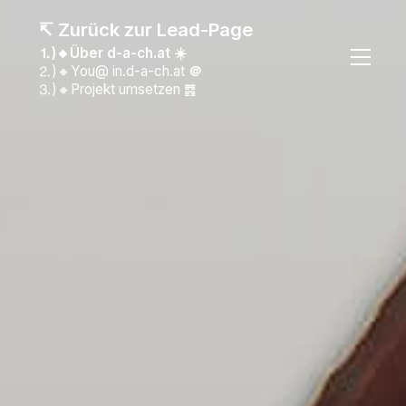
↸ Zurück zur Lead-Page
⒈)🔸Über d-a-ch.at ☀️
⒉)🔸You@ in.d-a-ch.at
＠
⒊)🔸Projekt umsetzen ䷴