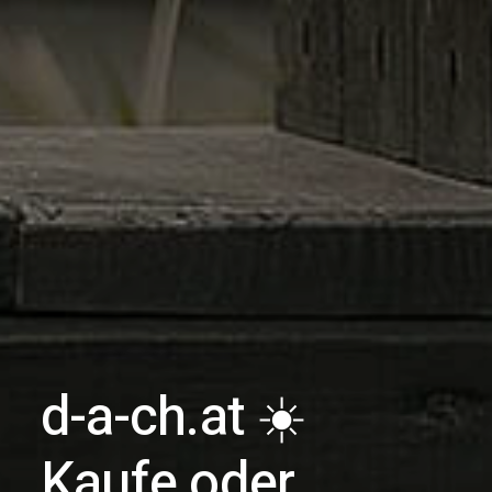
d-a-ch.at ☀️
Kaufe oder